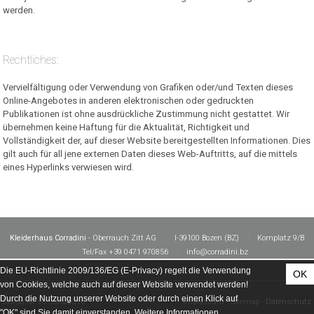
werden.
Rechtliches:
Vervielfältigung oder Verwendung von Grafiken oder/und Texten dieses
Online-Angebotes in anderen elektronischen oder gedruckten
Publikationen ist ohne ausdrückliche Zustimmung nicht gestattet. Wir
übernehmen keine Haftung für die Aktualität, Richtigkeit und
Vollständigkeit der, auf dieser Website bereitgestellten Informationen. Dies
gilt auch für all jene externen Daten dieses Web-Auftritts, auf die mittels
eines Hyperlinks verwiesen wird.
Kleiderhaus Corradini
- Oberrauch Zitt AG
|
I-39100 Bozen (BZ)
|
Kornplatz 9/B
|
Tel/Fax +39 0471 970856
|
info@corradini.bz
Die EU-Richtlinie 2009/136/EG (E-Privacy) regelt die Verwendung
OK
von Cookies, welche auch auf dieser Website verwendet werden!
Durch die Nutzung unserer Website oder durch einen Klick auf
MwStr.Nr. 00120620216
Impressum
·
Sitemap
·
Datenschutz
"OK" sind Sie damit einverstanden.
Weitere Informationen